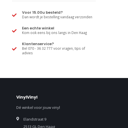
Voor 15.00u besteld?
Dan wordt je bestelling vandaag verzonden
Een echte winkel
Kom ook eens bij ons langs in Den Haag
Klantenservice?
Bel 070 - 36 32 777 voor vragen, tips of
advies
VinylVinyl
Dé winkel voor jouw vinyl
Elandstraat 9
2513 GL Den Haag