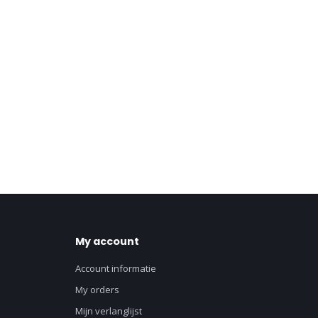
My account
Account informatie
My orders
Mijn verlanglijst