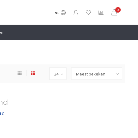
0
NL
en
nd
NG