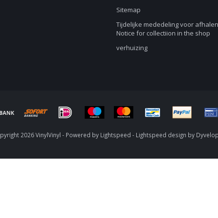
Sitemap
Tijdelijke mededeling voor afhalen
Notice for collectiion in the shop
verhuizing
yright 2026 VinylVinyl - Powered by
Lightspeed
-
Lightspeed design
by
Dyvelo