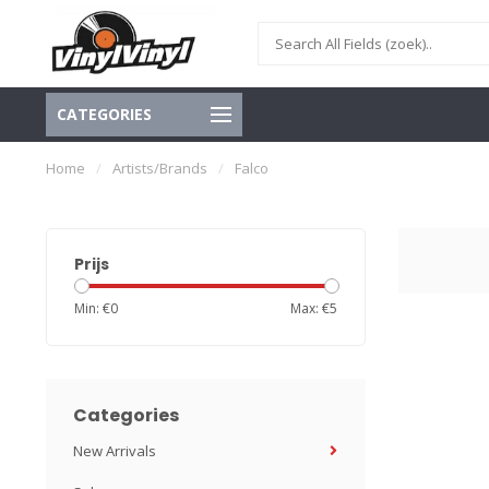
CATEGORIES
Home
/
Artists/Brands
/
Falco
Prijs
Min: €
0
Max: €
5
Categories
New Arrivals