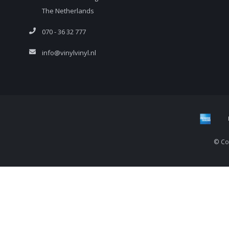
The Netherlands
070 - 36 32 777
info@vinylvinyl.nl
© Cop