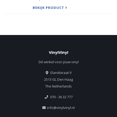
identifiable upon hearing one or two notes.
Featuring one of the most indelible riffs ever
BEKIJK PRODUCT
played, Fogha
VinylVinyl
Dé winkel voor jouw vinyl
Elandstraat 9
2513 GL Den Haag
The Netherlands
070 - 36 32 777
info@vinylvinyl.nl