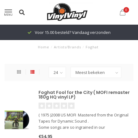
0
MENU
Voor 15.00 besteld? Vandaag verzonden
Home
/
Artists/Brands
/
Foghat
Foghat Fool for the City ( MOFI remaster
180g HQ vinyl LP)
( 1975 )2008 US MOFI Mastered from the Original
Tapes for Dynamic Sound .
Some songs are so ingrained in our
consciousness that they are immediately
€54,95