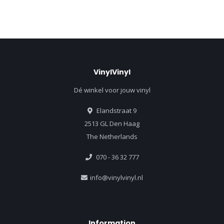
VinylVinyl
Dé winkel voor jouw vinyl
Elandstraat 9
2513 GL Den Haag
The Netherlands
070 - 36 32 777
info@vinylvinyl.nl
Information