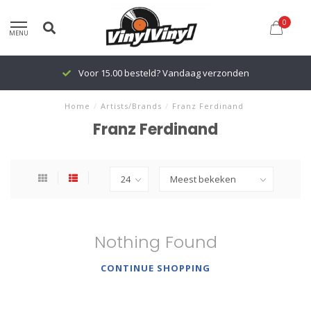
0
MENU
Voor 15.00 besteld? Vandaag verzonden
Home
/
Artists/Brands
/
Franz Ferdinand
Franz Ferdinand
Nothing Found
CONTINUE SHOPPING