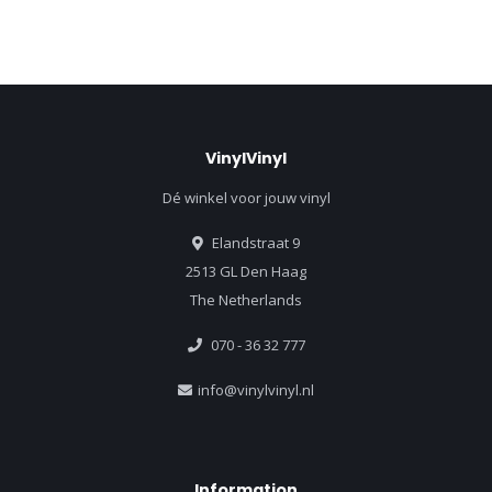
VinylVinyl
Dé winkel voor jouw vinyl
Elandstraat 9
2513 GL Den Haag
The Netherlands
070 - 36 32 777
info@vinylvinyl.nl
Information