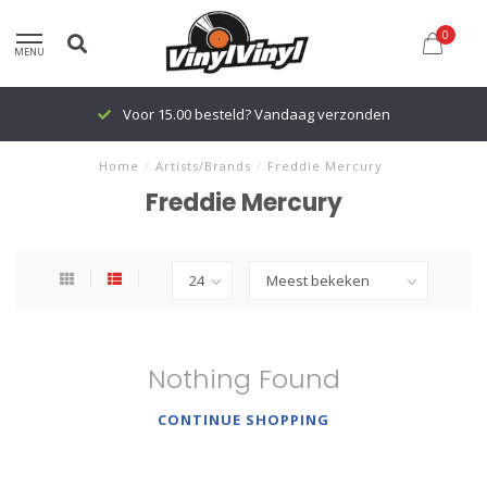
0
MENU
Voor 15.00 besteld? Vandaag verzonden
Home
/
Artists/Brands
/
Freddie Mercury
Freddie Mercury
Nothing Found
CONTINUE SHOPPING