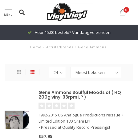
0
MENU
Voor 15.00 besteld? Vandaag verzonden
Home
/
Artists/Brands
/
Gene Ammons
Gene Ammons Soulful Moods of ( HQ
200g vinyl 33rpm LP )
1992-2015 US Analogue Productions reissue •
Limited Edition 180 Gram LP!
• Pressed at Quality Record Pressings!
• Deluxe Packaging using the highest quality
€57,95