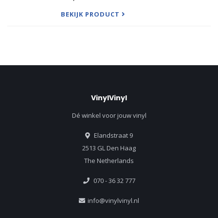
jackets
BEKIJK PRODUCT
“One of the best efforts from Ammons' extensive
catalog. A fat, warm, rich sax tone —
VinylVinyl
Dé winkel voor jouw vinyl
Elandstraat 9
2513 GL Den Haag
The Netherlands
070 - 36 32 777
info@vinylvinyl.nl