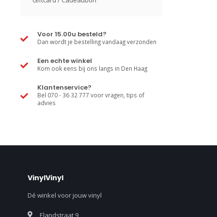
Giftcard / Cadeaubon
Voor 15.00u besteld?
Dan wordt je bestelling vandaag verzonden
Een echte winkel
Kom ook eens bij ons langs in Den Haag
Klantenservice?
Bel 070 - 36 32 777 voor vragen, tips of
advies
VinylVinyl
Dé winkel voor jouw vinyl
Elandstraat 9