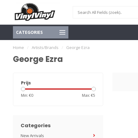
CATEGORIES
Home
/
Artists/Brands
/
George Ezra
George Ezra
Prijs
Min: €
0
Max: €
5
Categories
New Arrivals