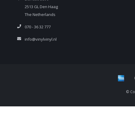
2513 GL Den Haag
The Netherlands
070 - 36 32 777
info@vinylvinyl.nl
© Cop