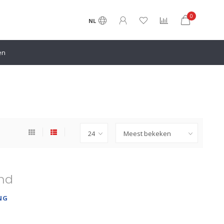
0
NL
en
nd
NG