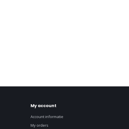
My account
Account informatie
My orders