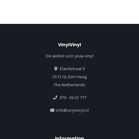
VinylVinyl
Dé winkel voor jouw vinyl
Elandstraat 9
2513 GL Den Haag
The Netherlands
070 - 36 32 777
info@vinylvinyl.nl
Information