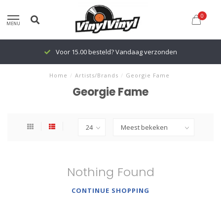
0
MENU
Voor 15.00 besteld? Vandaag verzonden
Home
/
Artists/Brands
/
Georgie Fame
Georgie Fame
Nothing Found
CONTINUE SHOPPING