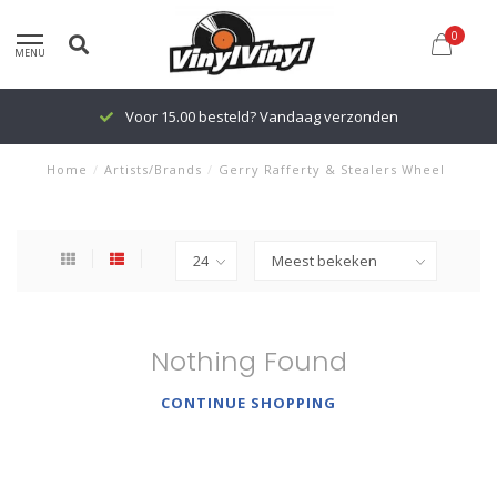
0
MENU
Voor 15.00 besteld? Vandaag verzonden
Home
/
Artists/Brands
/
Gerry Rafferty & Stealers Wheel
Nothing Found
CONTINUE SHOPPING