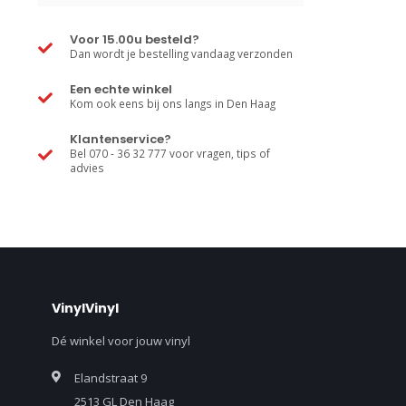
Voor 15.00u besteld?
Dan wordt je bestelling vandaag verzonden
Een echte winkel
Kom ook eens bij ons langs in Den Haag
Klantenservice?
Bel 070 - 36 32 777 voor vragen, tips of
advies
VinylVinyl
Dé winkel voor jouw vinyl
Elandstraat 9
2513 GL Den Haag