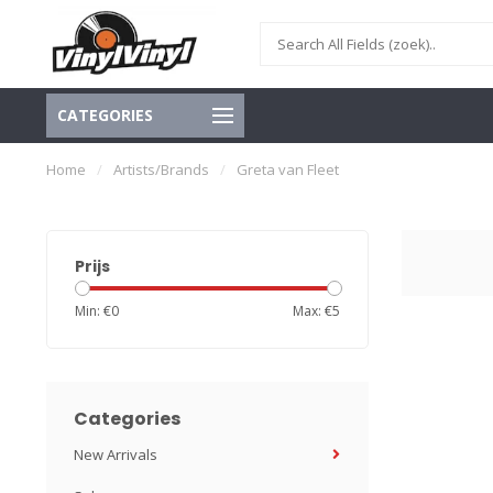
CATEGORIES
Home
/
Artists/Brands
/
Greta van Fleet
Prijs
Min: €
0
Max: €
5
Categories
New Arrivals