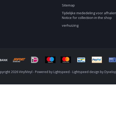
Sitemap
Tijdelijke mededeling voor afhalen
Notice for collectiion in the shop
verhuizing
yright 2026 VinylVinyl - Powered by
Lightspeed
-
Lightspeed design
by
Dyvelo