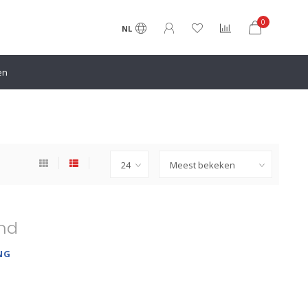
0
NL
en
nd
NG