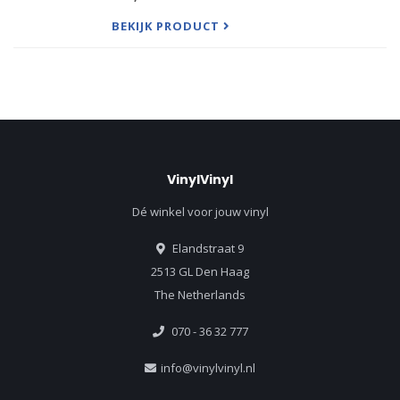
Hatik is atypical, authentic, magnificent and
unique.
BEKIJK PRODUCT
French sing
VinylVinyl
Dé winkel voor jouw vinyl
Elandstraat 9
2513 GL Den Haag
The Netherlands
070 - 36 32 777
info@vinylvinyl.nl