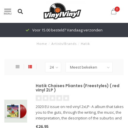
0
MENU
Voor 15.00 besteld? Vandaag verzonden
Home
/
Artists/Brands
/
Hatik
Hatik Chaises Pliantes (Freestyles) ( red
vinyl 2LP )
2020 EU issue on red vinyl 2xLP- A album that takes
you to the guts, through the writing, the music, the
interpretation, the description of the suburbs and
the cities, the emotions felt
€26,95