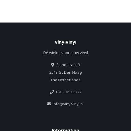
VinylVinyl
Dé winkel voor jouw vinyl
Elandstraat 9
2513 GL Den Haag
The Netherlands
070 - 36 32 777
info@vinylvinyl.nl
Information