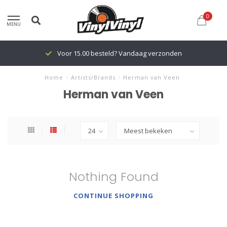
0
MENU
Voor 15.00 besteld? Vandaag verzonden
Home
/
Artists/Brands
/
Herman van Veen
Herman van Veen
Nothing Found
CONTINUE SHOPPING