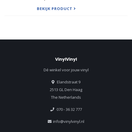
new chapter for Imelda and showcasing her at her
mos
BEKIJK PRODUCT
VinylVinyl
Dé winkel voor jouw vinyl
Elandstraat 9
2513 GL Den Haag
The Netherlands
070 - 36 32 777
info@vinylvinyl.nl