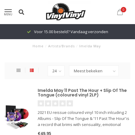
0
MENU
Voor 15.00 besteld? Vandaag verzonden
Home
/
Artists/Brands
/
Imelda May
Imelda May 11 Past The Hour + Slip Of The
Tongue (coloured vinyl 2LP)
2021 EU reissue coloured vinyl 10 inch inlcuding 2
Albums - Slip Of The Tongue & ‘11 Past The Hour’ is
a record that brims with sensuality, emotional
intelligence, spirituality and intuition, marking a
€49,95