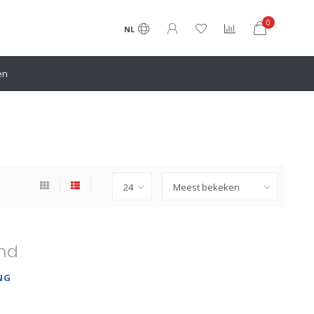
0
NL
en
nd
NG