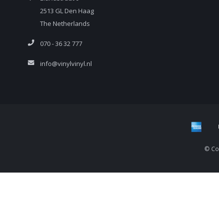
2513 GL Den Haag
The Netherlands
070 - 36 32 777
info@vinylvinyl.nl
© Cop