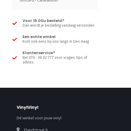
Giftcard / Cadeaubon
Voor 15.00u besteld?
Dan wordt je bestelling vandaag verzonden
Een echte winkel
Kom ook eens bij ons langs in Den Haag
Klantenservice?
Bel 070 - 36 32 777 voor vragen, tips of
advies
VinylVinyl
Dé winkel voor jouw vinyl
Elandstraat 9