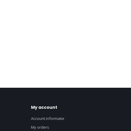
My account
Account informatie
My orders