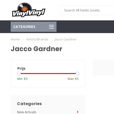
CATEGORIES
Home
/
Artists/Brands
/
Jacco Gardner
Jacco Gardner
Prijs
Min: €
0
Max: €
5
Categories
New Arrivals