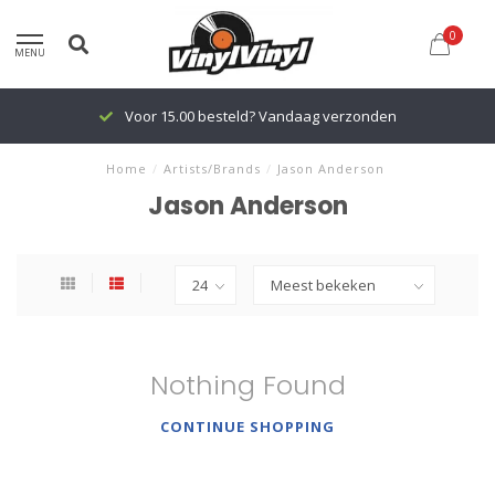
0
MENU
Voor 15.00 besteld? Vandaag verzonden
Home
/
Artists/Brands
/
Jason Anderson
Jason Anderson
Nothing Found
CONTINUE SHOPPING