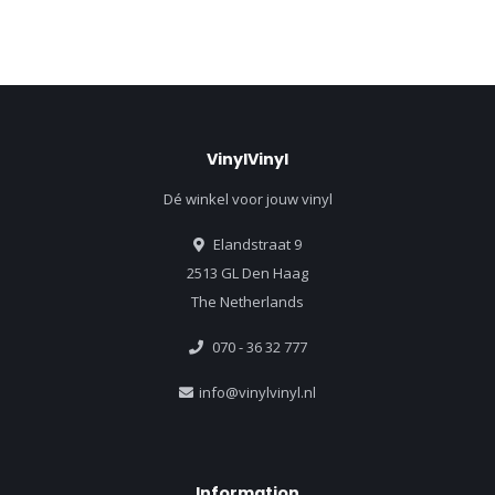
VinylVinyl
Dé winkel voor jouw vinyl
Elandstraat 9
2513 GL Den Haag
The Netherlands
070 - 36 32 777
info@vinylvinyl.nl
Information