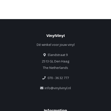
VinylVinyl
Dé winkel voor jouw vinyl
Elandstraat 9
2513 GL Den Haag
The Netherlands
070 - 36 32 777
info@vinylvinyl.nl
Information