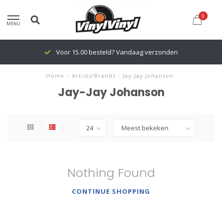
0
MENU
Voor 15.00 besteld? Vandaag verzonden
Home
/
Artists/Brands
/
Jay-Jay Johanson
Jay-Jay Johanson
Nothing Found
CONTINUE SHOPPING