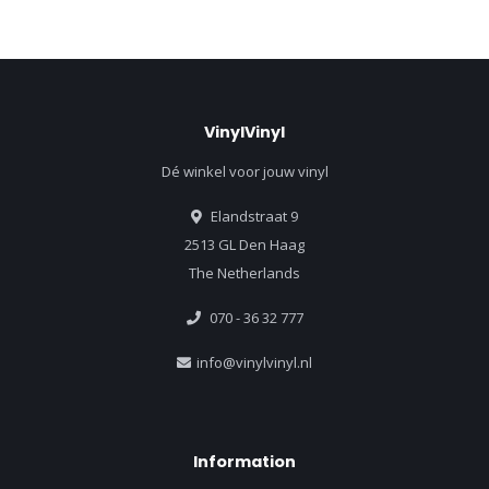
VinylVinyl
Dé winkel voor jouw vinyl
Elandstraat 9
2513 GL Den Haag
The Netherlands
070 - 36 32 777
info@vinylvinyl.nl
Information