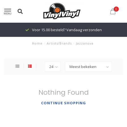
0
MENU
Voor 15.00 besteld? Vandaag verzonden
Home
/
Artists/Brands
/
Jazzanova
Nothing Found
CONTINUE SHOPPING