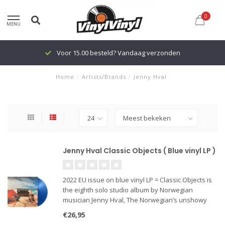
0
MENU
Voor 15.00 besteld? Vandaag verzonden
Home
/
Artists/Brands
/
Jenny Hval
Jenny Hval Classic Objects ( Blue vinyl LP )
2022 EU issue on blue vinyl LP = Classic Objects is
the eighth solo studio album by Norwegian
musician Jenny Hval, The Norwegian’s unshowy
electronica and lush lyrics complement each other
€26,95
on this intriguing slow reveal of an album