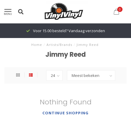
0
MENU
Voor 15.00 besteld? Vandaag verzonden
Home
/
Artists/Brands
/
Jimmy Reed
Jimmy Reed
Nothing Found
CONTINUE SHOPPING