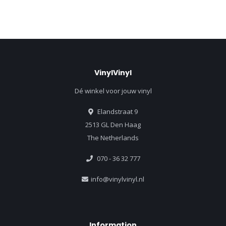
VinylVinyl
Dé winkel voor jouw vinyl
Elandstraat 9
2513 GL Den Haag
The Netherlands
070 - 36 32 777
info@vinylvinyl.nl
Information