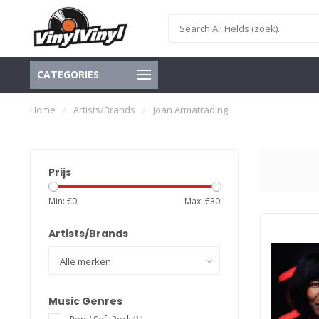
CATEGORIES
Home
/
Artists/Brands
/
Joan Armatrading
Prijs
Min: €
0
Max: €
30
Artists/Brands
Music Genres