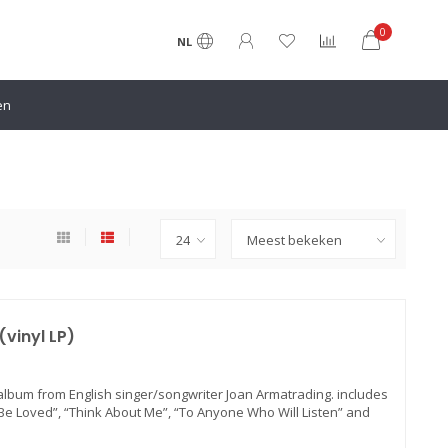
0
NL
en
vinyl LP)
 album from English singer/songwriter Joan Armatrading. includes
o Be Loved”, “Think About Me”, “To Anyone Who Will Listen” and