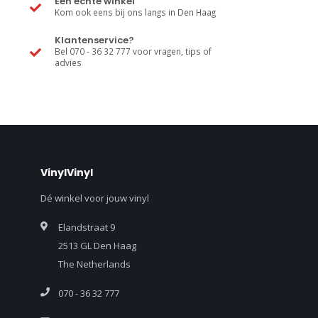
Een echte winkel
Kom ook eens bij ons langs in Den Haag
Klantenservice?
Bel 070 - 36 32 777 voor vragen, tips of
advies
VinylVinyl
Dé winkel voor jouw vinyl
Elandstraat 9
2513 GL Den Haag
The Netherlands
070 - 36 32 777