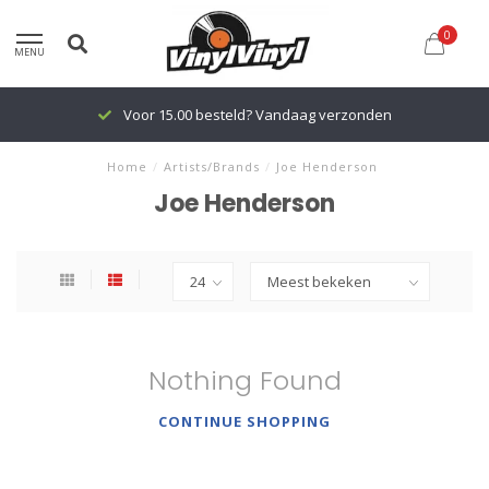
0
MENU
Voor 15.00 besteld? Vandaag verzonden
Home
/
Artists/Brands
/
Joe Henderson
Joe Henderson
Nothing Found
CONTINUE SHOPPING