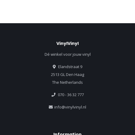
VinylVinyl
Dé winkel voor jouw vinyl
Elandstraat 9
2513 GL Den Haag
The Netherlands
070 - 36 32 777
info@vinylvinyl.nl
Information