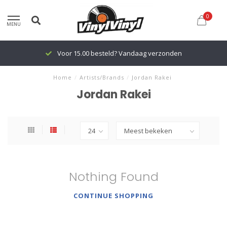
0
MENU
Voor 15.00 besteld? Vandaag verzonden
Home
/
Artists/Brands
/
Jordan Rakei
Jordan Rakei
Nothing Found
CONTINUE SHOPPING