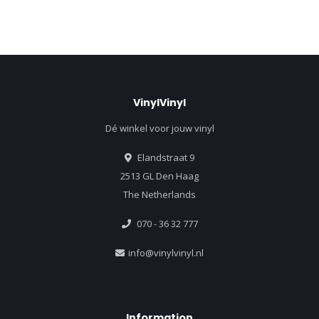
VinylVinyl
Dé winkel voor jouw vinyl
Elandstraat 9
2513 GL Den Haag
The Netherlands
070 - 36 32 777
info@vinylvinyl.nl
Information