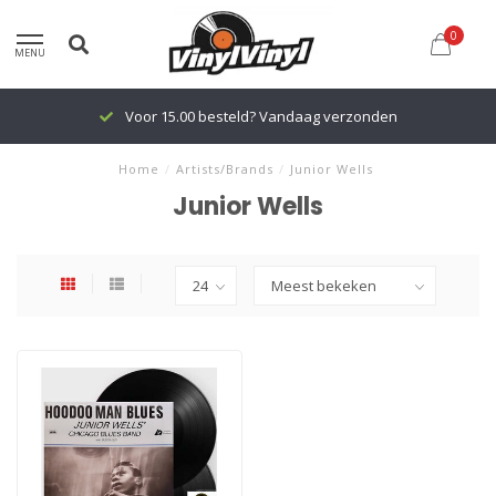
0
MENU
Voor 15.00 besteld? Vandaag verzonden
Home
/
Artists/Brands
/
Junior Wells
Junior Wells