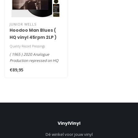
JUNIOR WELLS
Hoodoo Man Blues (
HQ vinyl 45rpm 2LP )
Quality Record Pressings
( 1965 ) 2020 Analogue
Production repressed on HQ
45rpm vinyl 2LP -Hoodoo Man
€89,95
Bl..
VinylVinyl
Dé winkel voor jouw vinyl