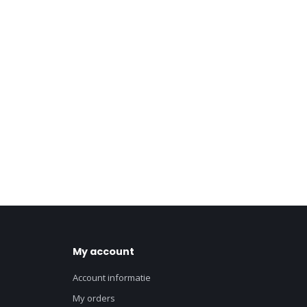
My account
Account informatie
My orders