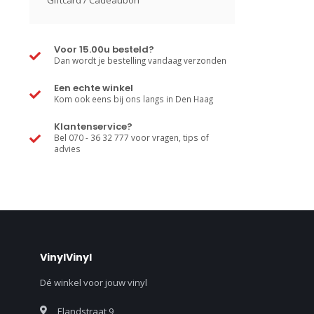
Giftcard / Cadeaubon
Voor 15.00u besteld?
Dan wordt je bestelling vandaag verzonden
Een echte winkel
Kom ook eens bij ons langs in Den Haag
Klantenservice?
Bel 070 - 36 32 777 voor vragen, tips of
advies
VinylVinyl
Dé winkel voor jouw vinyl
Elandstraat 9