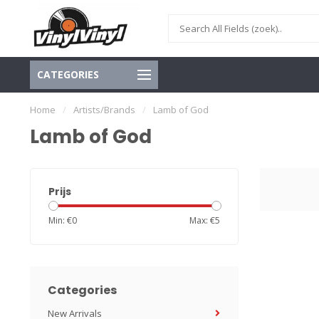
CATEGORIES
Home
/
Artists/Brands
/
Lamb of God
Lamb of God
Prijs
Min: €
0
Max: €
5
Categories
New Arrivals