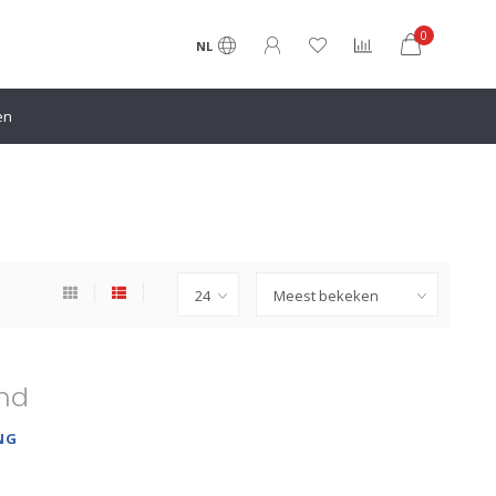
0
NL
en
nd
NG