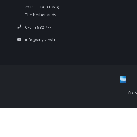
2513 GL Den Haag
The Netherlands
070 - 36 32 777
info@vinylvinyl.nl
© Cop