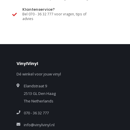
Klantenservice?
Bel 070 - 36 32 777 voor vragen, tips of
advies
VinylVinyl
Dé winkel voor jouw vinyl
Elandstraat 9
2513 GL Den Haag
The Netherlands
070 - 36 32 777
info@vinylvinyl.nl