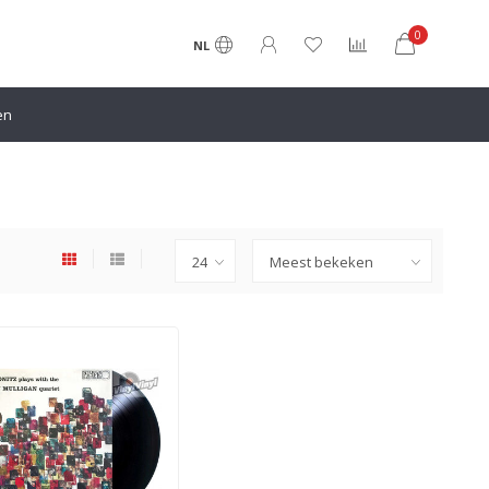
0
NL
en