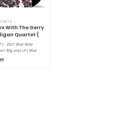
KONITZ
ys With The Gerry
ligan Quartet (
inyl LP ) (Blue
7 ) - 2021 Blue Note
e Tone Poet
ue1 80g vinyl LP ( Blue
ies)
Tone Poet Series ) T..
95