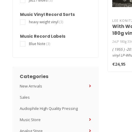
Jazz / Blues
(3)
Music Vinyl Record Sorts
LEE KONIT
heavy weight vinyl
(3)
With Wa
180g vin
Music Record Labels
2xLP 180g 33r
Blue Note
(3)
( 1955 ) -2
vinyl LP-Wh
group! A dr
€24,95
Categories
New Arrivals
Sales
Audiophile High Quality Pressing
Music Store
Analog Store