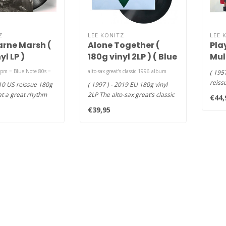
Z
LEE KONITZ
LEE 
rne Marsh (
Alone Together (
Pla
yl LP )
180g vinyl 2LP ) ( Blue
Mul
Note 80th Anni)
HQ v
pm = Blue Note 80s =
alto-sax great’s classic 1996 album
( 195
Not
reiss
010 US reissue 180g
( 1997 ) - 2019 EU 180g vinyl
Ser
Note 
at a great rhythm
2LP The alto-sax great’s classic
€44,
eam comes..
1996 album, H..
€39,95