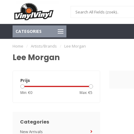
CATEGORIES
Home
/
Artists/Brands
/
Lee Morgan
Lee Morgan
Prijs
Min: €
0
Max: €
5
Categories
New Arrivals