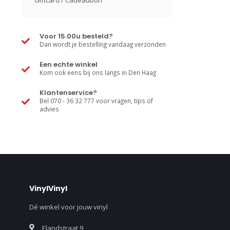
Giftcard / Cadeaubon
Voor 15.00u besteld?
Dan wordt je bestelling vandaag verzonden
Een echte winkel
Kom ook eens bij ons langs in Den Haag
Klantenservice?
Bel 070 - 36 32 777 voor vragen, tips of
advies
VinylVinyl
Dé winkel voor jouw vinyl
Elandstraat 9