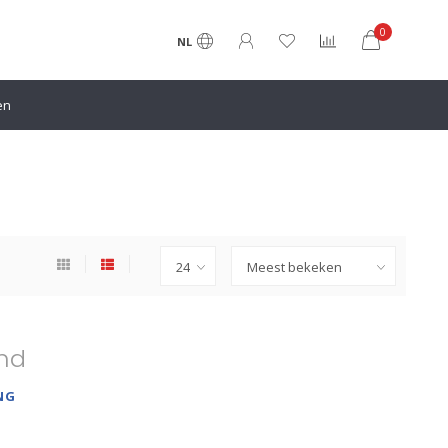
0
NL
en
nd
NG