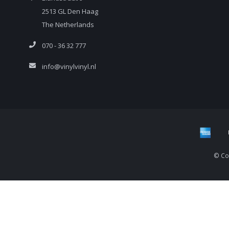
2513 GL Den Haag
The Netherlands
070 - 36 32 777
info@vinylvinyl.nl
© Cop