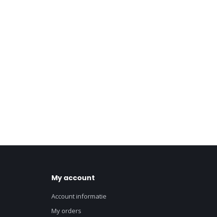
My account
Account informatie
My orders