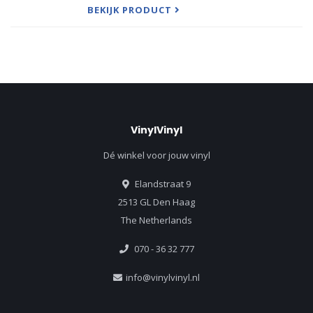
Transatl
BEKIJK PRODUCT
VinylVinyl
Dé winkel voor jouw vinyl
Elandstraat 9
2513 GL Den Haag
The Netherlands
070 - 36 32 777
info@vinylvinyl.nl