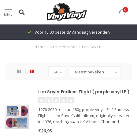
0
MENU
Voor 15.00 besteld? Vandaag verzonden
Home
/
Artists/Brands
/
Leo Sayer
Leo Sayer Endless Flight ( purple vinyl LP )
1976-2020 reissue 180g purple vinyl LP - ' ‘Endless
Flight' is Leo Sayer’s 4th album, originally released
in 1976, reaching #4 in UK Albums Chart and
features the Top 10 hits ‘You Make Me Feel Like
€26,95
Dancing’ (also a US #1), ‘How Much Love’ and the