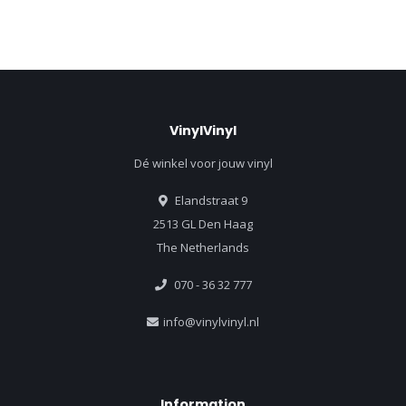
VinylVinyl
Dé winkel voor jouw vinyl
Elandstraat 9
2513 GL Den Haag
The Netherlands
070 - 36 32 777
info@vinylvinyl.nl
Information