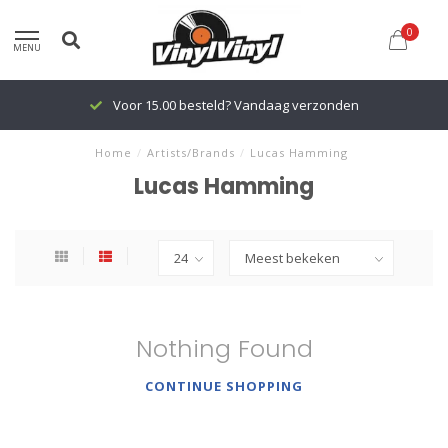
0
MENU
Voor 15.00 besteld? Vandaag verzonden
Home
/
Artists/Brands
/
Lucas Hamming
Lucas Hamming
Nothing Found
CONTINUE SHOPPING