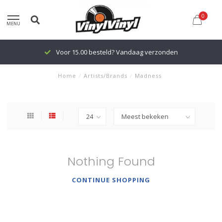
0
MENU
Voor 15.00 besteld? Vandaag verzonden
Home
/
Artists/Brands
/
Madness
Nothing Found
CONTINUE SHOPPING