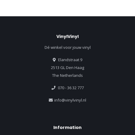
VinylVinyl
Dé winkel voor jouw vinyl
Elandstraat 9
2513 GL Den Haag
The Netherlands
070 - 36 32 777
info@vinylvinyl.nl
Information