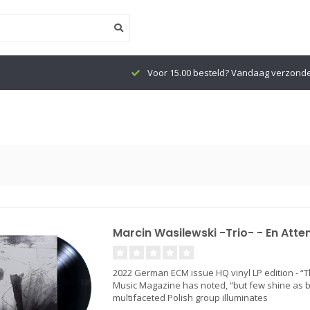
Voor 15.00 besteld? Vandaag verzond
Marcin Wasilewski -Trio- - En Atten
2022 German ECM issue HQ vinyl LP edition - “Th
Music Magazine has noted, “but few shine as b
multifaceted Polish group illuminates