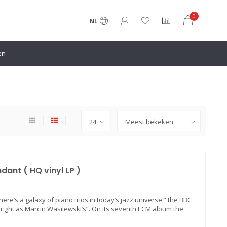
0
NL
en
dant ( HQ vinyl LP )
ere’s a galaxy of piano trios in today’s jazz universe,” the BBC
right as Marcin Wasilewski’s”. On its seventh ECM album the