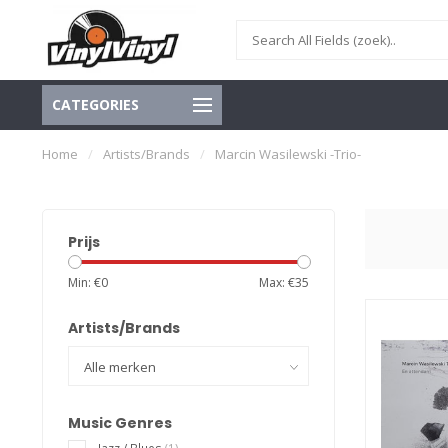
CATEGORIES
Home
/
Artists/Brands
/
Marcin Wasilewski -Trio-
Prijs
Min: €
0
Max: €
35
Artists/Brands
Music Genres