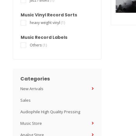
Jazz / Blues
(1)
Music Vinyl Record Sorts
heavy weight vinyl
(1)
Music Record Labels
Others
(1)
Categories
New Arrivals
Sales
Audiophile High Quality Pressing
Music Store
Analog Store