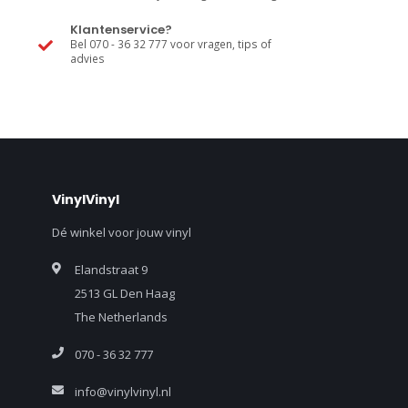
Klantenservice?
Bel 070 - 36 32 777 voor vragen, tips of
advies
VinylVinyl
Dé winkel voor jouw vinyl
Elandstraat 9
2513 GL Den Haag
The Netherlands
070 - 36 32 777
info@vinylvinyl.nl