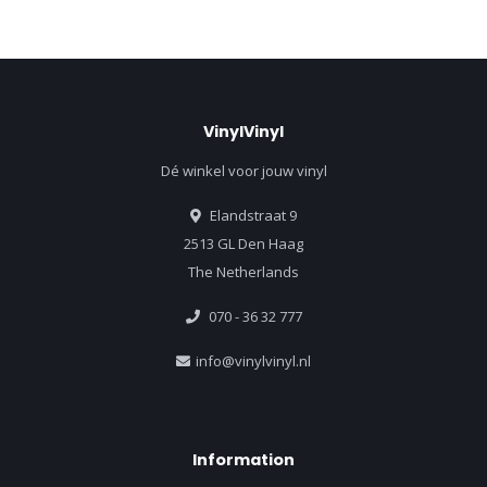
VinylVinyl
Dé winkel voor jouw vinyl
Elandstraat 9
2513 GL Den Haag
The Netherlands
070 - 36 32 777
info@vinylvinyl.nl
Information