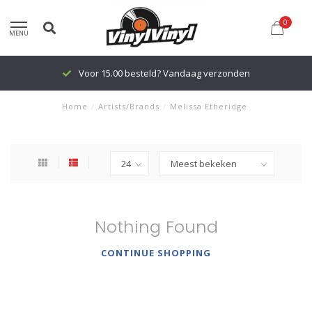
0
MENU
Voor 15.00 besteld? Vandaag verzonden
Home
/
Artists/Brands
/
Melissa Etheridge
Nothing Found
CONTINUE SHOPPING