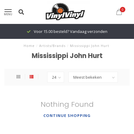
0
MENU
Voor 15.00 besteld? Vandaag verzonden
Home
/
Artists/Brands
/
Mississippi John Hurt
Mississippi John Hurt
Nothing Found
CONTINUE SHOPPING