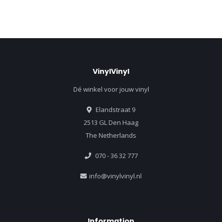
VinylVinyl
Dé winkel voor jouw vinyl
Elandstraat 9
2513 GL Den Haag
The Netherlands
070 - 36 32 777
info@vinylvinyl.nl
Information