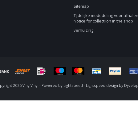
Sitemap
Tijdelijke mededeling voor afhalen
Notice for collectiion in the shop
verhuizing
yright 2026 VinylVinyl - Powered by
Lightspeed
-
Lightspeed design
by
Dyvelo