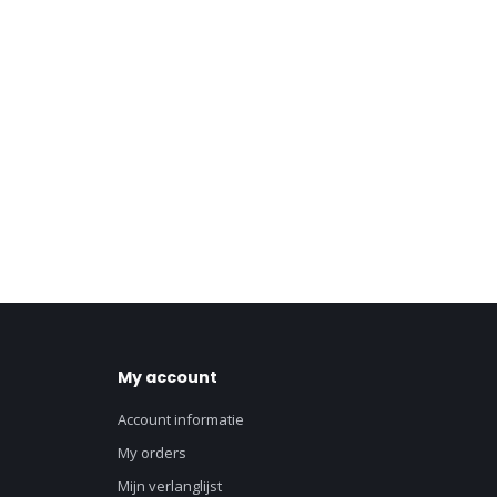
My account
Account informatie
My orders
Mijn verlanglijst