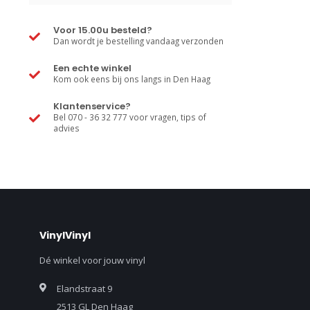
Voor 15.00u besteld?
Dan wordt je bestelling vandaag verzonden
Een echte winkel
Kom ook eens bij ons langs in Den Haag
Klantenservice?
Bel 070 - 36 32 777 voor vragen, tips of
advies
VinylVinyl
Dé winkel voor jouw vinyl
Elandstraat 9
2513 GL Den Haag