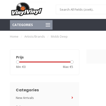
CATEGORIES
Home
/
Artists/Brands
/
Mobb Deep
Prijs
Min: €
0
Max: €
5
Categories
New Arrivals