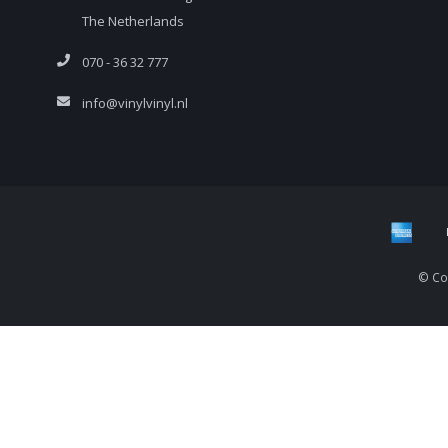
The Netherlands
070 - 36 32 777
info@vinylvinyl.nl
© Cop