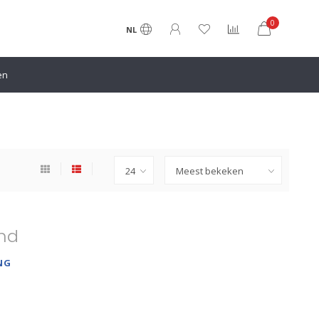
0
NL
en
nd
NG