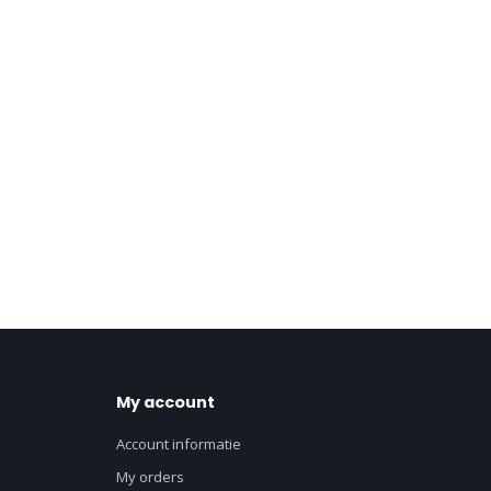
My account
Account informatie
My orders