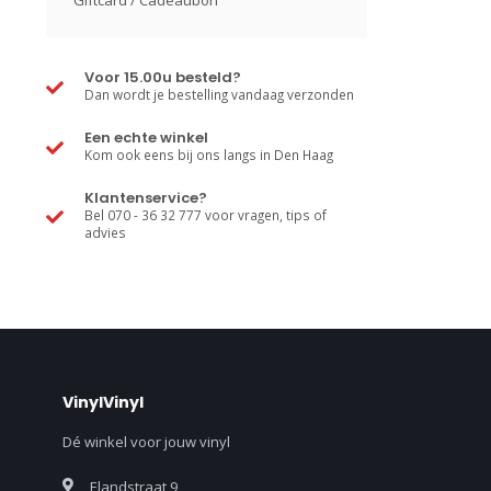
Giftcard / Cadeaubon
Voor 15.00u besteld?
Dan wordt je bestelling vandaag verzonden
Een echte winkel
Kom ook eens bij ons langs in Den Haag
Klantenservice?
Bel 070 - 36 32 777 voor vragen, tips of
advies
VinylVinyl
Dé winkel voor jouw vinyl
Elandstraat 9