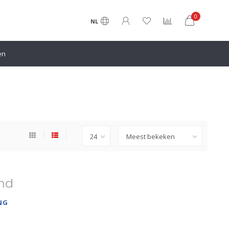
0
NL
en
nd
NG