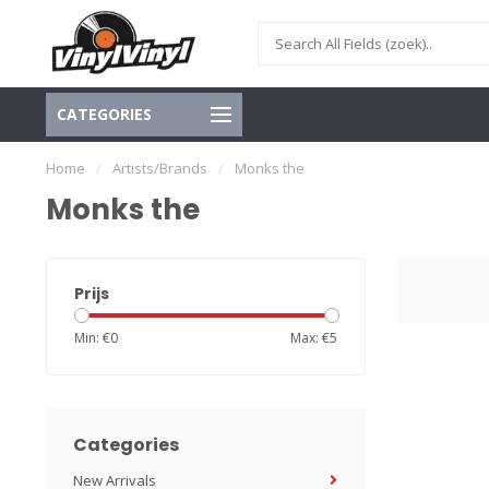
CATEGORIES
Home
/
Artists/Brands
/
Monks the
Monks the
Prijs
Min: €
0
Max: €
5
Categories
New Arrivals