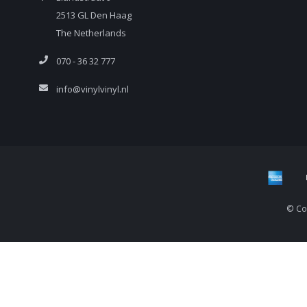
2513 GL Den Haag
The Netherlands
070 - 36 32 777
info@vinylvinyl.nl
© Cop