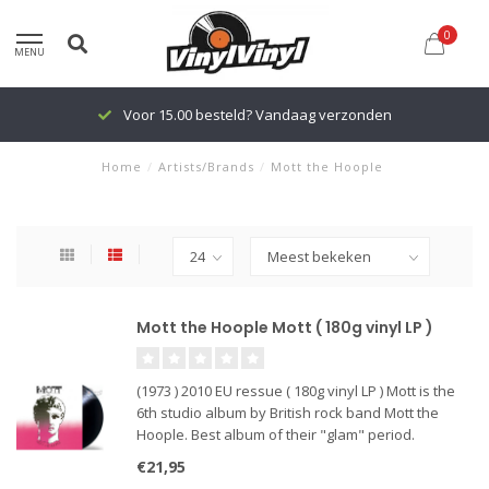
0
MENU
Voor 15.00 besteld? Vandaag verzonden
Home
/
Artists/Brands
/
Mott the Hoople
Mott the Hoople Mott ( 180g vinyl LP )
(1973 ) 2010 EU ressue ( 180g vinyl LP ) Mott is the
6th studio album by British rock band Mott the
Hoople. Best album of their "glam" period.
€21,95