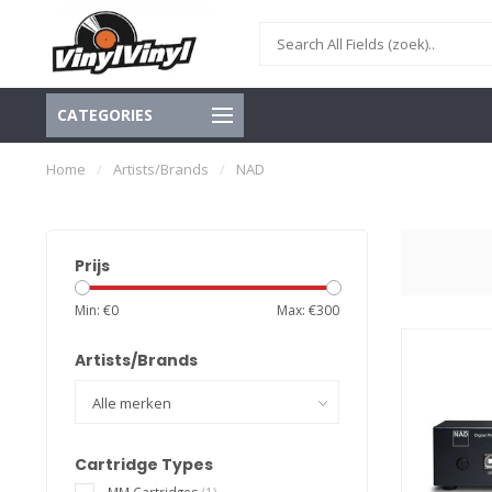
CATEGORIES
Home
/
Artists/Brands
/
NAD
Prijs
Min: €
0
Max: €
300
Artists/Brands
Cartridge Types