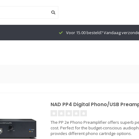
Voor 15.00 besteld? Vandaag verzond
NAD PP4 Digital Phono/USB Pream
The PP 2e Phono Preamplifier offers superb p
cost. Perfect for the budget-conscious audiophi
provides different phono cartridge options.