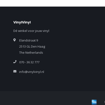
VinylVinyl
Dé winkel voor jouw vinyl
Elandstraat 9
2513 GL Den Haag
The Netherlands
070 - 36 32 777
info@vinylvinyl.nl