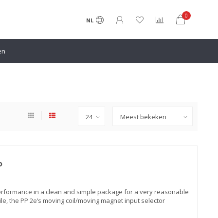
0
NL
en
p
erformance in a clean and simple package for a very reasonable
le, the PP 2e’s moving coil/moving magnet input selector