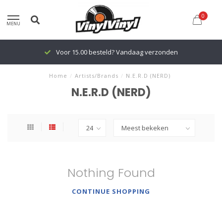
0
MENU
Voor 15.00 besteld? Vandaag verzonden
Home
/
Artists/Brands
/
N.E.R.D (NERD)
N.E.R.D (NERD)
Nothing Found
CONTINUE SHOPPING