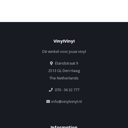
VinylVinyl
Dé winkel voor jouw vinyl
Elandstraat 9
2513 GL Den Haag
The Netherlands
070 - 36 32 777
info@vinylvinyl.nl
Information