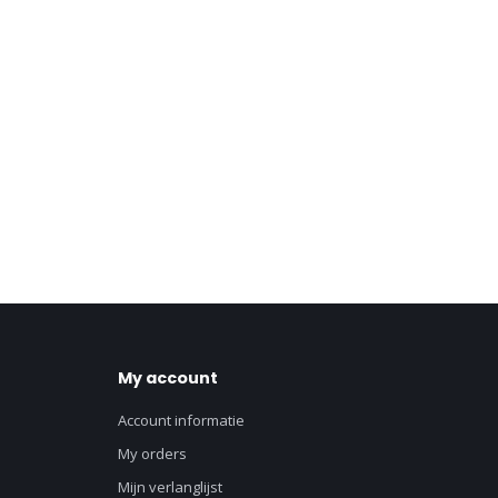
My account
Account informatie
My orders
Mijn verlanglijst