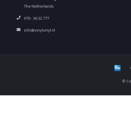
The Netherlands
070 - 36 32 777
info@vinylvinyl.nl
© Cop