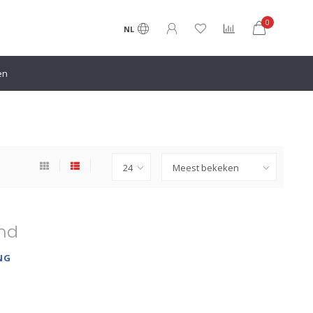
0
NL
en
nd
NG