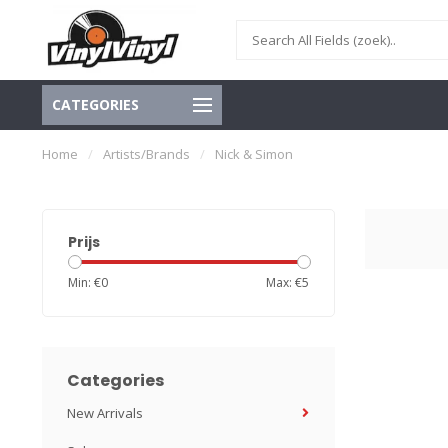
CATEGORIES
Home
/
Artists/Brands
/
Nick & Simon
Prijs
Min: €
0
Max: €
5
Categories
New Arrivals