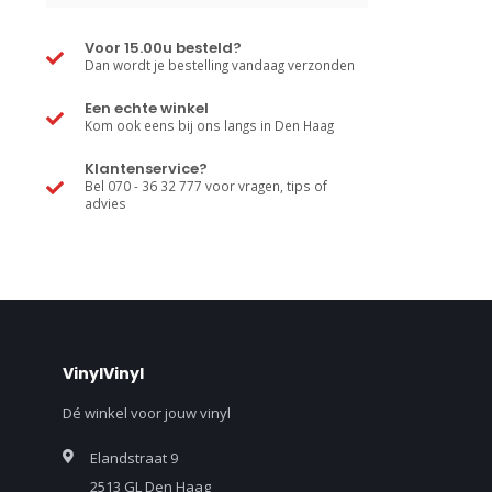
Voor 15.00u besteld?
Dan wordt je bestelling vandaag verzonden
Een echte winkel
Kom ook eens bij ons langs in Den Haag
Klantenservice?
Bel 070 - 36 32 777 voor vragen, tips of
advies
VinylVinyl
Dé winkel voor jouw vinyl
Elandstraat 9
2513 GL Den Haag