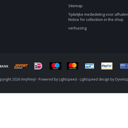
Sitemap
Tijdelijke mededeling voor afhalen
Notice for collectiion in the shop
verhuizing
yright 2026 VinylVinyl - Powered by
Lightspeed
-
Lightspeed design
by
Dyvelo