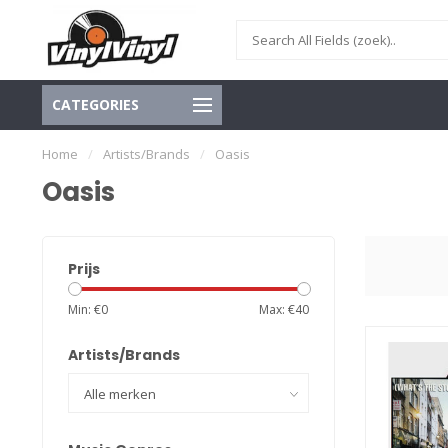
CATEGORIES
Home
/
Artists/Brands
/
Oasis
Oasis
Prijs
Min: €
0
Max: €
40
Artists/Brands