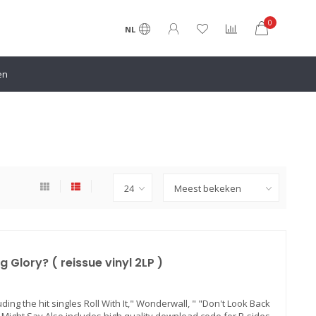
0
NL
en
g Glory? ( reissue vinyl 2LP )
uding the hit singles Roll With It," Wonderwall, " "Don't Look Back