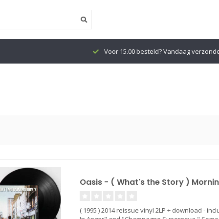
Voor 15.00 besteld? Vandaag verzond
Oasis - ( What's the Story ) Mornin
( 1995 ) 2014 reissue vinyl 2LP + download - incl