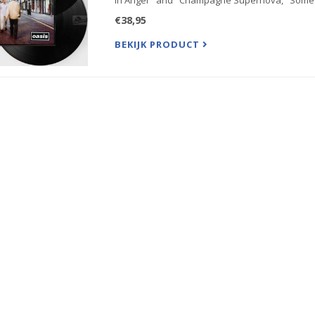
In Anger" and "Champagne Supernova," Some Mi
€38,95
BEKIJK PRODUCT