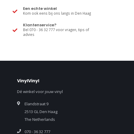
Een echte winkel
Kom ook eens bij ons langs in Den Haag
Klantenservice?
Bel 070 - 36 32 777 voor vragen, tips of
advies
VinylVinyl
Dé winkel voor jouw vinyl
Elandstraat 9
2513 GL Den Haag
The Netherlands
070 - 36 32 777