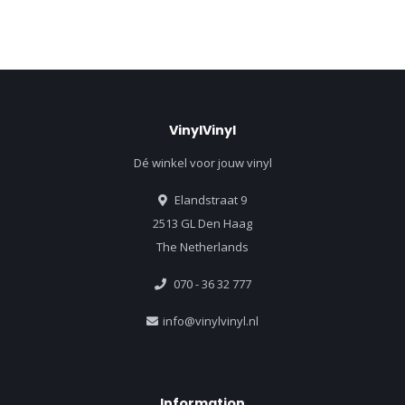
VinylVinyl
Dé winkel voor jouw vinyl
Elandstraat 9
2513 GL Den Haag
The Netherlands
070 - 36 32 777
info@vinylvinyl.nl
Information