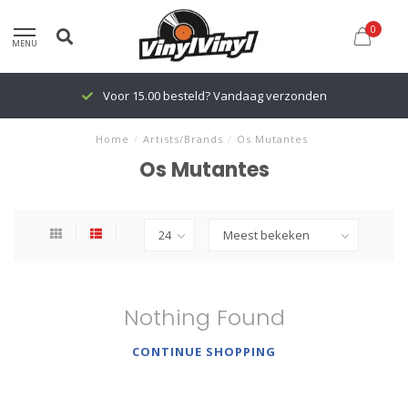
0
MENU
Voor 15.00 besteld? Vandaag verzonden
Home
/
Artists/Brands
/
Os Mutantes
Os Mutantes
Nothing Found
CONTINUE SHOPPING