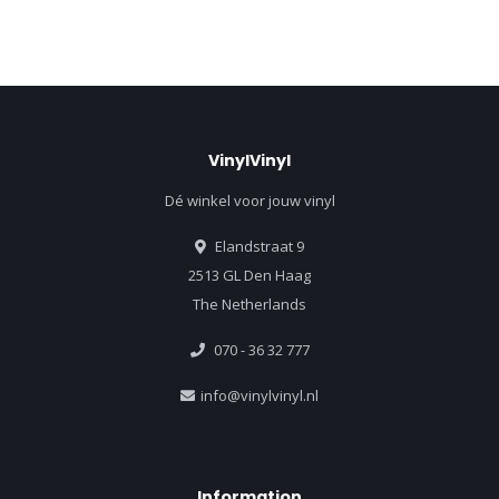
VinylVinyl
Dé winkel voor jouw vinyl
Elandstraat 9
2513 GL Den Haag
The Netherlands
070 - 36 32 777
info@vinylvinyl.nl
Information