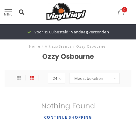
0
MENU
Voor 15.00 besteld? Vandaag verzonden
Home
/
Artists/Brands
/
Ozzy Osbourne
Ozzy Osbourne
Nothing Found
CONTINUE SHOPPING