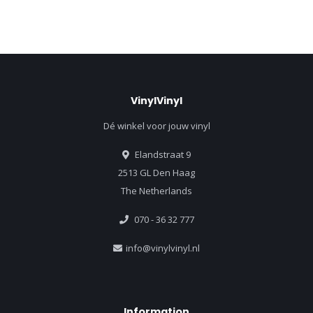
VinylVinyl
Dé winkel voor jouw vinyl
Elandstraat 9
2513 GL Den Haag
The Netherlands
070 - 36 32 777
info@vinylvinyl.nl
Information