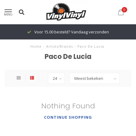
0
MENU
Voor 15.00 besteld? Vandaag verzonden
Home
/
Artists/Brands
/
Paco De Lucia
Paco De Lucia
Nothing Found
CONTINUE SHOPPING