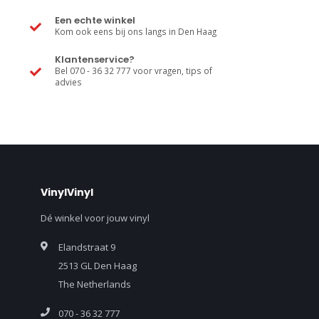
Een echte winkel
Kom ook eens bij ons langs in Den Haag
Klantenservice?
Bel 070 - 36 32 777 voor vragen, tips of
advies
VinylVinyl
Dé winkel voor jouw vinyl
Elandstraat 9
2513 GL Den Haag
The Netherlands
070 - 36 32 777