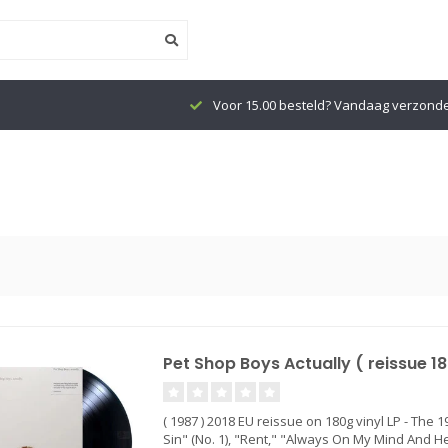
Voor 15.00 besteld? Vandaag verzond
Pet Shop Boys Actually ( reissue 18
( 1987 ) 2018 EU reissue on 180g vinyl LP - The 
Sin" (No. 1), "Rent," "Always On My Mind And He