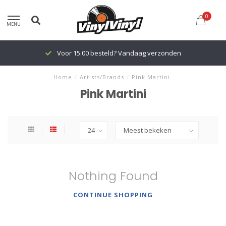
0
MENU
Voor 15.00 besteld? Vandaag verzonden
Home
/
Artists/Brands
/
Pink Martini
Pink Martini
Nothing Found
CONTINUE SHOPPING