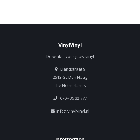
VinylVinyl
Dé winkel voor jouw vinyl
Elandstraat 9
2513 GL Den Haag
The Netherlands
070 - 36 32 777
info@vinylvinyl.nl
Information