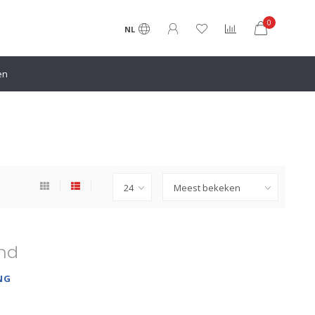
0
NL
en
nd
NG