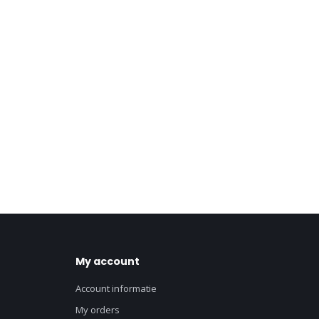
My account
Account informatie
My orders