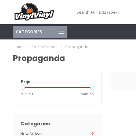
CATEGORIES
Home
/
Artists/Brands
/
Propaganda
Propaganda
Prijs
Min: €
0
Max: €
5
Categories
New Arrivals