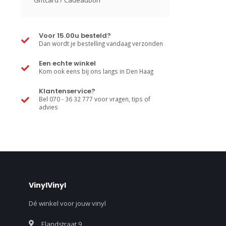
Giftcard / Cadeaubon
Voor 15.00u besteld?
Dan wordt je bestelling vandaag verzonden
Een echte winkel
Kom ook eens bij ons langs in Den Haag
Klantenservice?
Bel 070 - 36 32 777 voor vragen, tips of
advies
VinylVinyl
Dé winkel voor jouw vinyl
Elandstraat 9