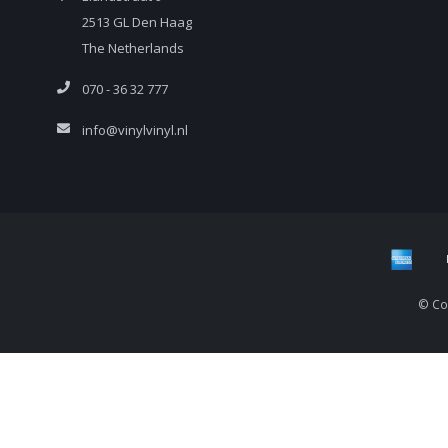
2513 GL Den Haag
The Netherlands
070 - 36 32 777
info@vinylvinyl.nl
© Cop