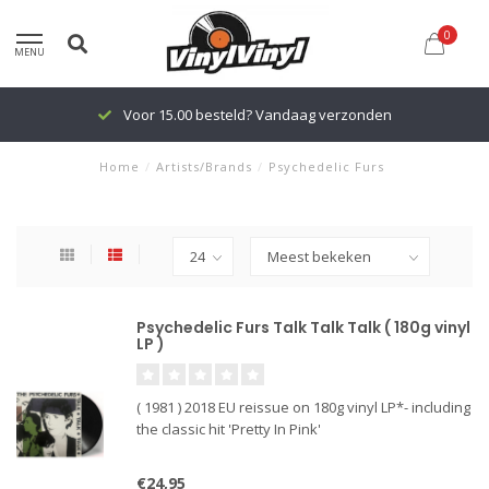
0
MENU
Voor 15.00 besteld? Vandaag verzonden
Home
/
Artists/Brands
/
Psychedelic Furs
Psychedelic Furs Talk Talk Talk ( 180g vinyl
LP )
( 1981 ) 2018 EU reissue on 180g vinyl LP*- including
the classic hit 'Pretty In Pink'
€24,95