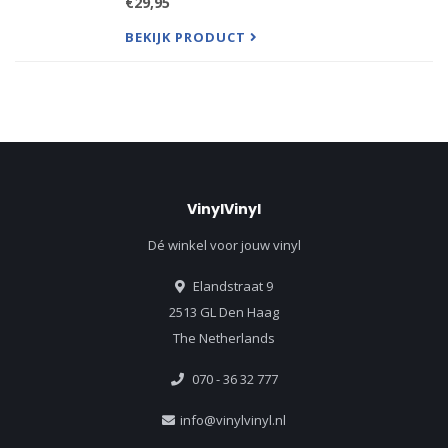
€29,95
I Wanna Sniff Some Glue."
BEKIJK PRODUCT
VinylVinyl
Dé winkel voor jouw vinyl
Elandstraat 9
2513 GL Den Haag
The Netherlands
070 - 36 32 777
info@vinylvinyl.nl