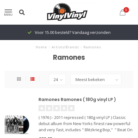
0
MENU
Voor 15.00 besteld? Vandaag verzonden
Home
/
Artists/Brands
/
Ramones
Ramones
Ramones Ramones ( 180g vinyl LP )
( 1976 ) - 2011 repressed ( 180g vinyl LP ) Classic
debut album from New Yorks finest raw powerful
and very fast, includes " Blitzkrieg Bop," " Beat On
The Brat," I Wanna Be Your Boyfriend" and " Now