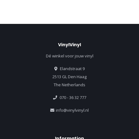
VinylVinyl
Dé winkel voor jouw vinyl
Elandstraat 9
2513 GL Den Haag
The Netherlands
070 - 36 32 777
info@vinylvinyl.nl
Information