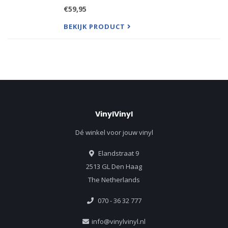
Roots, Jazz Backgrounds, and Southern-Styled
€59,95
Accents
BEKIJK PRODUCT
VinylVinyl
Dé winkel voor jouw vinyl
Elandstraat 9
2513 GL Den Haag
The Netherlands
070 - 36 32 777
info@vinylvinyl.nl