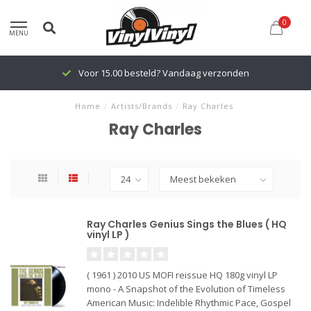
0
MENU
Voor 15.00 besteld? Vandaag verzonden
Home
/
Artists/Brands
/
Ray Charles
Ray Charles
Ray Charles Genius Sings the Blues ( HQ
vinyl LP )
( 1961 ) 2010 US MOFI reissue HQ 180g vinyl LP
mono - A Snapshot of the Evolution of Timeless
American Music: Indelible Rhythmic Pace, Gospel