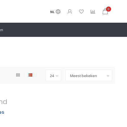
0
NL
en
nd
NG