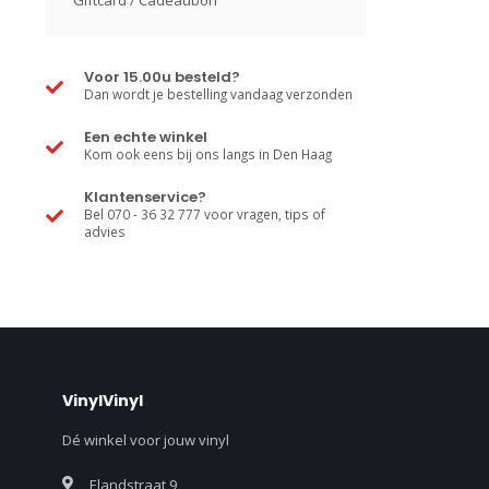
Giftcard / Cadeaubon
Voor 15.00u besteld?
Dan wordt je bestelling vandaag verzonden
Een echte winkel
Kom ook eens bij ons langs in Den Haag
Klantenservice?
Bel 070 - 36 32 777 voor vragen, tips of
advies
VinylVinyl
Dé winkel voor jouw vinyl
Elandstraat 9