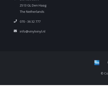
2513 GL Den Haag
The Netherlands
070 - 36 32 777
info@vinylvinyl.nl
© Cop