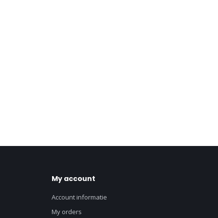
My account
Account informatie
My orders