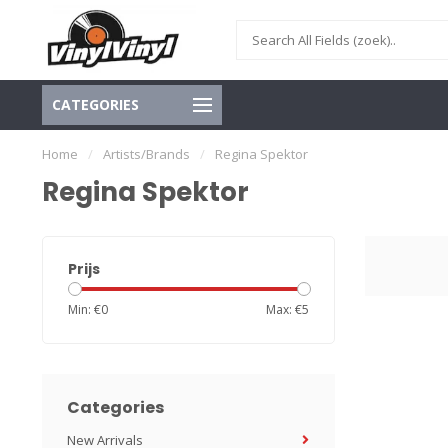
CATEGORIES
Home
/
Artists/Brands
/
Regina Spektor
Regina Spektor
Prijs
Min: €
0
Max: €
5
Categories
New Arrivals