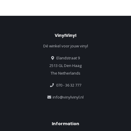
VinylVinyl
Dé winkel voor jouw vinyl
Elandstraat 9
2513 GL Den Haag
The Netherlands
070 - 36 32 777
info@vinylvinyl.nl
Information