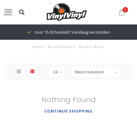
0
MENU
Voor 15.00 besteld? Vandaag verzonden
Home
/
Artists/Brands
/
Robert Miles
Nothing Found
CONTINUE SHOPPING